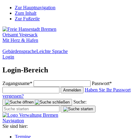
Zur Hauptnavigation
Zum Inhalt
Zur Fußzeile
Ortsamt Vegesack
Mit Herz & Hafen
Gebärdensprache
Leichte Sprache
Login
Login-Bereich
Zugangsname*
Passwort*
Haben Sie Ihr Passwort
Anmelden
vergessen?
Suche:
Navigation
Sie sind hier:
Termine