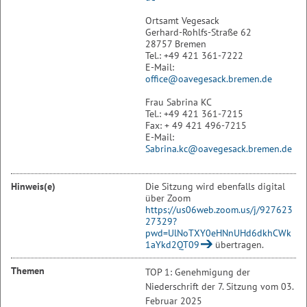
Ortsamt Vegesack
Gerhard-Rohlfs-Straße 62
28757 Bremen
Tel.: +49 421 361-7222
E-Mail:
office@oavegesack.bremen.de
Frau Sabrina KC
Tel.: +49 421 361-7215
Fax: + 49 421 496-7215
E-Mail:
Sabrina.kc@oavegesack.bremen.de
Hinweis(e)
Die Sitzung wird ebenfalls digital
über Zoom
https://us06web.zoom.us/j/927623
27329?
pwd=UlNoTXY0eHNnUHd6dkhCWk
1aYkd2QT09
übertragen.
Themen
TOP 1: Genehmigung der
Niederschrift der 7. Sitzung vom 03.
Februar 2025