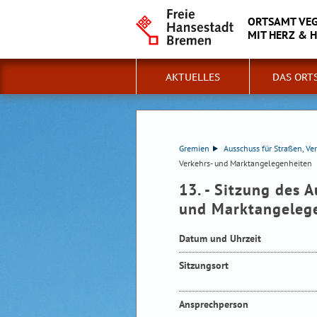
ORTSAMT VE
MIT HERZ & 
AKTUELLES
DAS ORT
Gremien
Ausschuss für Straßen, V
Verkehrs- und Marktangelegenheiten
13. - Sitzung des A
und Marktangeleg
Datum und Uhrzeit
Sitzungsort
Ansprechperson