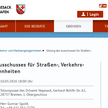
GESACK
HAFEN
Login
SAMT
DIE BEIRÄTE
GREMIEN
T
erkehrs- und Marktangelegenheiten
Sitzung des Ausschusses für Straßen-,
usschusses für Straßen-, Verkehrs-
enheiten
10.03.2026 18:00 Uhr
Sitzungssaal des Ortsamt Vegesack, Gerhard-Rohlfs-Str. 62,
28757 Bremen, 1. Obergeschoss
Herr Gunnar Sgolik
Tel.: +49 421 361-7230