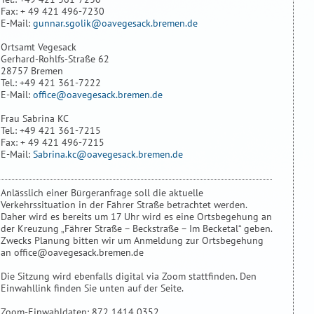
Fax: + 49 421 496-7230
E-Mail:
gunnar.sgolik@oavegesack.bremen.de
Ortsamt Vegesack
Gerhard-Rohlfs-Straße 62
28757 Bremen
Tel.: +49 421 361-7222
E-Mail:
office@oavegesack.bremen.de
Frau Sabrina KC
Tel.: +49 421 361-7215
Fax: + 49 421 496-7215
E-Mail:
Sabrina.kc@oavegesack.bremen.de
Anlässlich einer Bürgeranfrage soll die aktuelle
Verkehrssituation in der Fährer Straße betrachtet werden.
Daher wird es bereits um 17 Uhr wird es eine Ortsbegehung an
der Kreuzung „Fährer Straße – Beckstraße – Im Becketal“ geben.
Zwecks Planung bitten wir um Anmeldung zur Ortsbegehung
an office@oavegesack.bremen.de
Die Sitzung wird ebenfalls digital via Zoom stattfinden. Den
Einwahllink finden Sie unten auf der Seite.
Zoom-Einwahldaten: 872 1414 0352