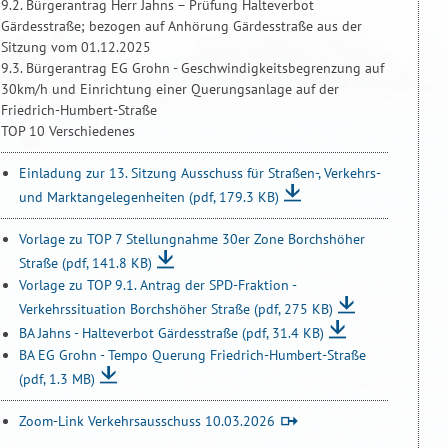
9.2. Bürgerantrag Herr Jahns – Prüfung Halteverbot
Gärdesstraße; bezogen auf Anhörung Gärdesstraße aus der
Sitzung vom 01.12.2025
9.3. Bürgerantrag EG Grohn - Geschwindigkeitsbegrenzung auf
30km/h und Einrichtung einer Querungsanlage auf der
Friedrich-Humbert-Straße
TOP 10 Verschiedenes
Einladung zur 13. Sitzung Ausschuss für Straßen-, Verkehrs-
und Marktangelegenheiten
(pdf, 179.3 KB)
Vorlage zu TOP 7 Stellungnahme 30er Zone Borchshöher
Straße
(pdf, 141.8 KB)
Vorlage zu TOP 9.1. Antrag der SPD-Fraktion -
Verkehrssituation Borchshöher Straße
(pdf, 275 KB)
BA Jahns - Halteverbot Gärdesstraße
(pdf, 31.4 KB)
BA EG Grohn - Tempo Querung Friedrich-Humbert-Straße
(pdf, 1.3 MB)
Zoom-Link Verkehrsausschuss 10.03.2026