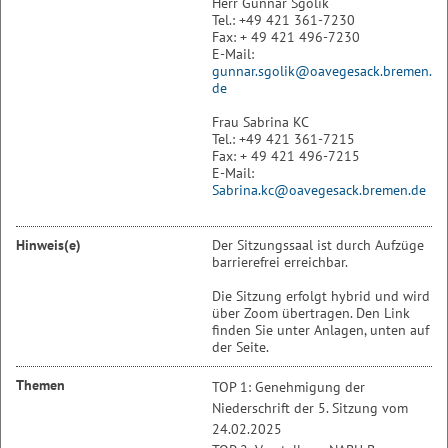
Herr Gunnar Sgolik
Tel.: +49 421 361-7230
Fax: + 49 421 496-7230
E-Mail:
gunnar.sgolik@oavegesack.bremen.
de
Frau Sabrina KC
Tel.: +49 421 361-7215
Fax: + 49 421 496-7215
E-Mail:
Sabrina.kc@oavegesack.bremen.de
Hinweis(e)
Der Sitzungssaal ist durch Aufzüge
barrierefrei erreichbar.
Die Sitzung erfolgt hybrid und wird
über Zoom übertragen. Den Link
finden Sie unter Anlagen, unten auf
der Seite.
Themen
TOP 1: Genehmigung der
Niederschrift der 5. Sitzung vom
24.02.2025