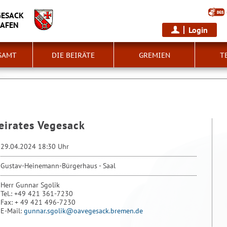
GESACK
HAFEN
Login
SAMT
DIE BEIRÄTE
GREMIEN
T
Beirates Vegesack
29.04.2024 18:30 Uhr
Gustav-Heinemann-Bürgerhaus - Saal
Herr Gunnar Sgolik
Tel.: +49 421 361-7230
Fax: + 49 421 496-7230
E-Mail:
gunnar.sgolik@oavegesack.bremen.de