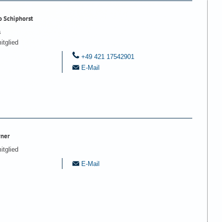
o Schiphorst
s
itglied
+49 421 17542901
E-Mail
rner
itglied
E-Mail