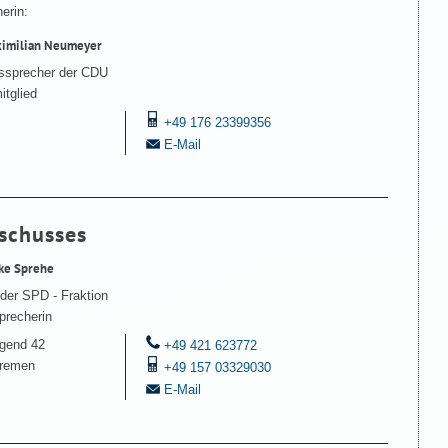
erin:
ximilian Neumeyer
nssprecher der CDU
itglied
+49 176 23399356
E-Mail
sschusses
ke Sprehe
 der SPD - Fraktion
precherin
gend 42
+49 421 623772
remen
+49 157 03329030
E-Mail