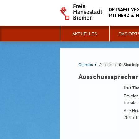
ORTSAMT VE
MIT HERZ & 
AKTUELLES
DAS ORT
Gremien
Ausschuss für Stadtteil
Ausschusssprecher
Herr Tho
Fraktio
Beiratsm
Alte Haf
28757 B