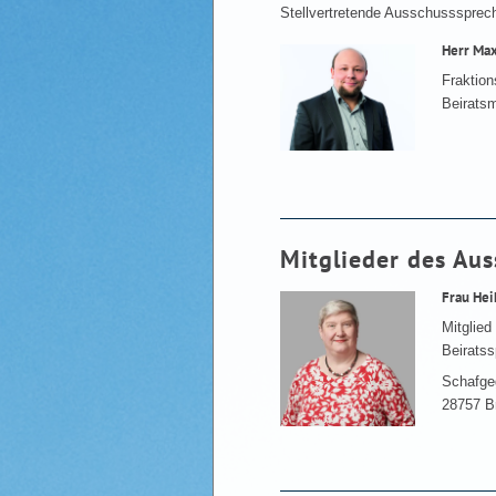
Stellvertretende Ausschusssprech
Herr Ma
Fraktio
Beiratsm
Mitglieder des Au
Frau Hei
Mitglied
Beiratss
Schafge
28757 B