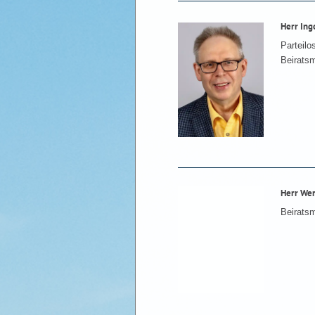
Herr Ing
Parteilo
Beiratsm
Herr We
Beiratsm