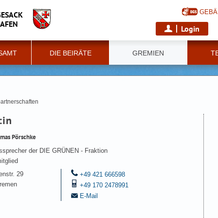
GEBÄ
GESACK
HAFEN
Login
SAMT
DIE BEIRÄTE
GREMIEN
T
partnerschaften
:in
mas Pörschke
nssprecher der DIE GRÜNEN - Fraktion
itglied
enstr. 29
+49 421 666598
remen
+49 170 2478991
E-Mail